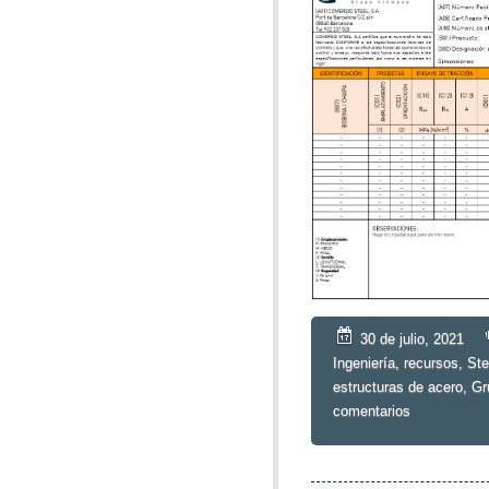
30 de julio, 2021
Ingeniería
,
recursos
,
St
estructuras de acero
,
Gr
comentarios