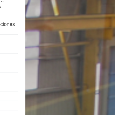
a su
a
aciones