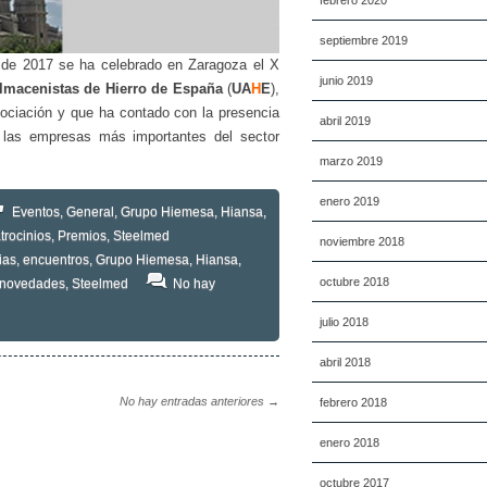
febrero 2020
septiembre 2019
de 2017 se ha celebrado en Zaragoza el X
junio 2019
lmacenistas de Hierro de España
(
UA
H
E
),
ociación y que ha contado con la presencia
abril 2019
 las empresas más importantes del sector
marzo 2019
enero 2019
Eventos
,
General
,
Grupo Hiemesa
,
Hiansa
,
trocinios
,
Premios
,
Steelmed
noviembre 2018
ias
,
encuentros
,
Grupo Hiemesa
,
Hiansa
,
octubre 2018
novedades
,
Steelmed
No hay
julio 2018
abril 2018
No hay entradas anteriores →
febrero 2018
enero 2018
octubre 2017