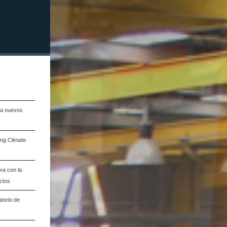
na nuevos
ng Climate
ra con la
ectos
torio de