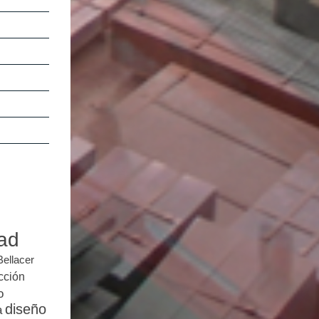
dad
Bellacer
cción
o
diseño
a