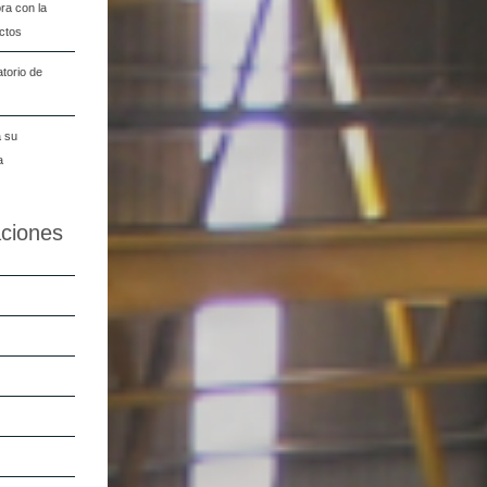
ra con la
ectos
torio de
a su
a
aciones