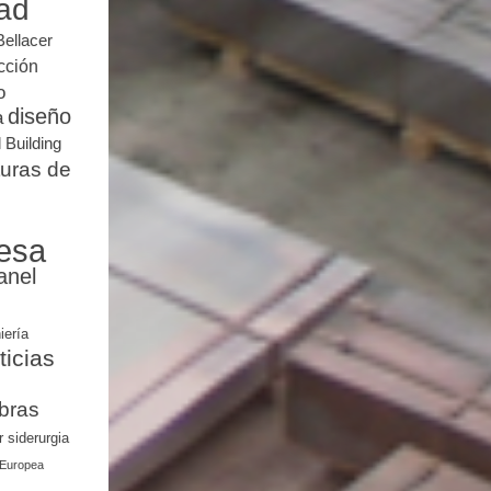
dad
Bellacer
cción
o
diseño
a
 Building
turas de
esa
anel
iería
ticias
bras
r
siderurgia
 Europea