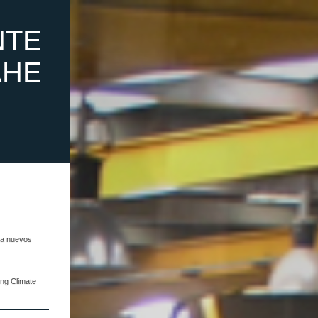
NTE
AHE
na nuevos
ng Climate