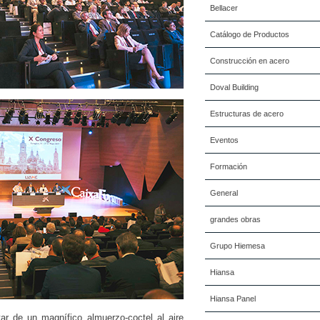
Bellacer
Catálogo de Productos
Construcción en acero
Doval Building
Estructuras de acero
Eventos
Formación
General
grandes obras
Grupo Hiemesa
Hiansa
Hiansa Panel
ar de un magnífico almuerzo-coctel al aire