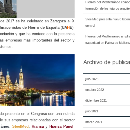
Hierros del Mediterráneo colabo
formación de los futuros arquit
SteelMed presenta nuevo labora
de 2017 se ha celebrado en Zaragoza el X
control
lmacenistas de Hierro de España
(
UA
H
E
),
ociación y que ha contado con la presencia
Hierros del Mediterráneo amplí
las empresas más importantes del sector
y
capacidad en Palma de Mallorc
stentes.
Archivo de public
julio 2023
octubre 2022
diciembre 2021
julio 2021
do presente en el Congreso con una nutrida
de sus empresas relacionadas con el sector
marzo 2021
ráneo
,
SteelMed
,
Hiansa
y
Hiansa Panel
,