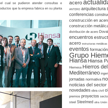
actuali
acero
 el cual se pudieron atender consultas e
arquitectura
roductos que la empresa fabrica en su planta
ANTERO
conferencias
constru
construcción en acer
construcción metálic
Doval
distribución de acero
encuentros
estruc
acero
estructuras metálicas
eventos
formación
Grupo Hiem
Hiansa
Hiansa P
Hierros del
Hiemesa
Mediterráneo
ingen
no
jornadas
normativa
noticias del sector
novedades
o
obra civil
proyectos
premios
secto
Steelmed
steel
ultra
Unión