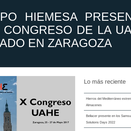
PO HIEMESA PRESE
X CONGRESO DE LA U
ADO EN ZARAGOZA
Lo más reciente
Hierros del Mediterráneo estre
Almacenes
Bellacer presente en los Samsu
Solutions Days 2022