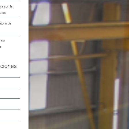
ra con la
ectos
torio de
a su
a
aciones