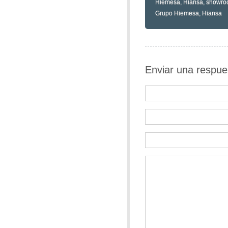
Hiemesa
,
Hiansa
,
showro
Grupo Hiemesa
,
Hiansa
Enviar una respue