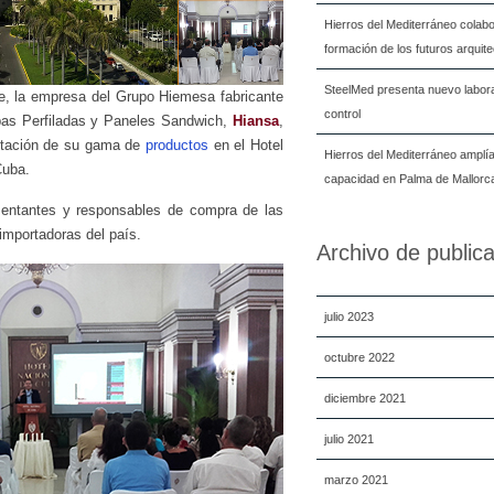
Hierros del Mediterráneo colabo
formación de los futuros arquit
SteelMed presenta nuevo labora
, la empresa del Grupo Hiemesa fabricante
control
pas Perfiladas y Paneles Sandwich,
Hiansa
,
entación de su gama de
productos
en el Hotel
Hierros del Mediterráneo amplí
Cuba.
capacidad en Palma de Mallorc
sentantes y responsables de compra de las
mportadoras del país.
Archivo de public
julio 2023
octubre 2022
diciembre 2021
julio 2021
marzo 2021