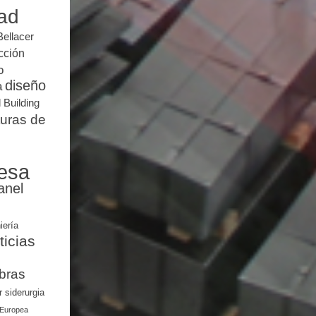
dad
Bellacer
cción
o
diseño
a
 Building
turas de
esa
anel
iería
ticias
bras
r
siderurgia
 Europea