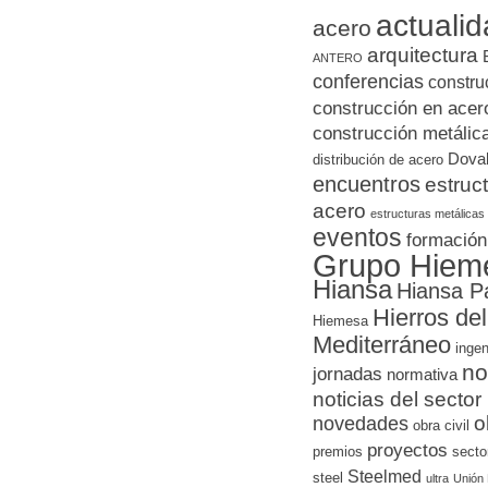
actuali
acero
arquitectura
ANTERO
conferencias
constru
construcción en acer
construcción metálic
Doval
distribución de acero
encuentros
estruc
acero
estructuras metálicas
eventos
formación
Grupo Hiem
Hiansa
Hiansa P
Hierros del
Hiemesa
Mediterráneo
ingen
no
jornadas
normativa
noticias del sector
novedades
o
obra civil
proyectos
premios
secto
Steelmed
steel
ultra
Unión