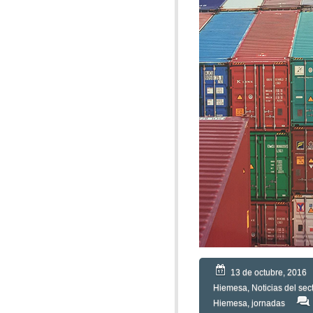
13 de octubre, 2016
Hiemesa
,
Noticias del sec
Hiemesa
,
jornadas