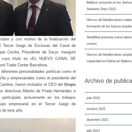
Bellacer presente en los Samsu
Solutions Days 2022
Hierros del Mediterráneo colabo
formación de los futuros arquit
SteelMed presenta nuevo labora
ubre y con motivo de la finalización del
control
el Tercer Juego de Esclusas del Canal de
e Cecilia, Presidente de Sacyr, inauguró
Hierros del Mediterráneo amplí
ica cuyo título es «EL NUEVO CANAL DE
capacidad en Palma de Mallorc
rd Trade Center Barcelona.
diferentes personalidades políticas como el
Vila y empresariales como el presidente del
Archivo de public
 Cambra, fueron invitados el CEO del
Grupo
s directivos Alberto de Prada Hernández e
 participado activamente en los trabajos
julio 2023
rupo empresarial en el Tercer Juego de
octubre 2022
o de este año.
diciembre 2021
julio 2021