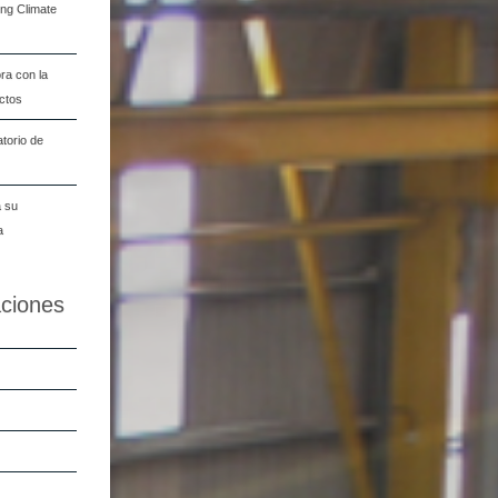
ng Climate
ra con la
ectos
torio de
a su
a
aciones