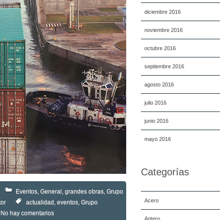
diciembre 2016
noviembre 2016
octubre 2016
septiembre 2016
agosto 2016
julio 2016
junio 2016
mayo 2016
Categorías
Eventos
,
General
,
grandes obras
,
Grupo
Acero
tor
actualidad
,
eventos
,
Grupo
No hay comentarios
Antero