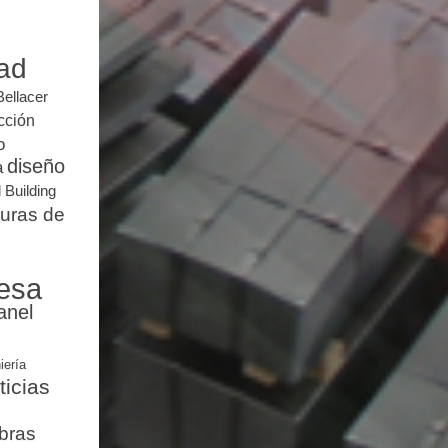
dad
Bellacer
cción
o
diseño
a
 Building
turas de
esa
anel
iería
ticias
bras