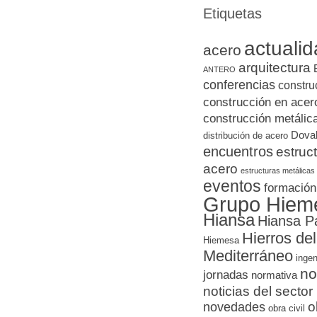
Etiquetas
actuali
acero
arquitectura
ANTERO
conferencias
constru
construcción en acer
construcción metálic
Doval
distribución de acero
encuentros
estruc
acero
estructuras metálicas
eventos
formación
Grupo Hiem
Hiansa
Hiansa P
Hierros del
Hiemesa
Mediterráneo
ingen
no
jornadas
normativa
noticias del sector
novedades
o
obra civil