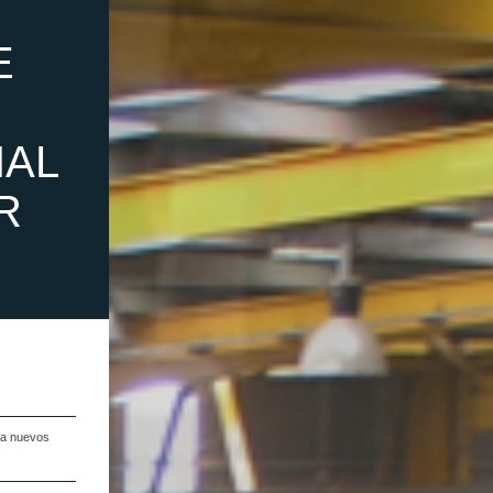
E
NAL
R
na nuevos